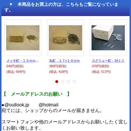
▼ 本商品をお買上の方は、こちらもご覧になっていま
す。
メッキ釘・１３ｍｍ（平頭）
丸釘 １７×１９ｍｍ
スクリュー釘・19ミリ
540円
(税別)
380円
(税別)
470円
(税別)
(税込
:
594円)
(税込
:
418円)
(税込
:
517円)
【 メールアドレスのお願い 】
●@outlook.jp @hotmail
宛てには、ショップからのメールが届きません。
スマートフォンや他のメールアドレスからお願いしたく宜し
くお願い致します。