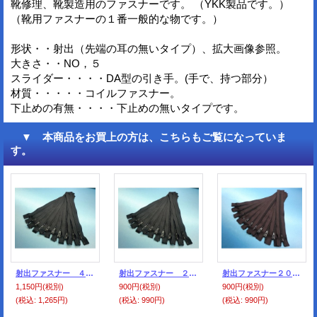
靴修理、靴製造用のファスナーです。 （YKK製品です。）
（靴用ファスナーの１番一般的な物です。）
形状・・射出（先端の耳の無いタイプ）、拡大画像参照。
大きさ・・NO，５
スライダー・・・・DA型の引き手。(手で、持つ部分）
材質・・・・・コイルファスナー。
下止めの有無・・・・下止めの無いタイプです。
▼ 本商品をお買上の方は、こちらもご覧になっていま
す。
射出ファスナー ４０ｃｍ 黒 （１０本セット）
射出ファスナー ２０ｃｍ 黒 （１０本セット）
射出ファスナー２０ｃｍ濃茶 #570色（１０本セット）
1,150円
(税別)
900円
(税別)
900円
(税別)
(税込
:
1,265円)
(税込
:
990円)
(税込
:
990円)