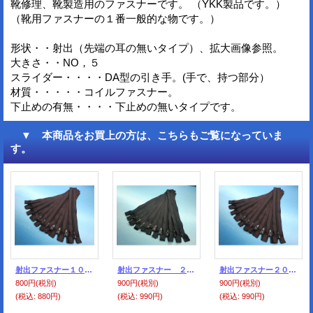
靴修理、靴製造用のファスナーです。 （YKK製品です。）
（靴用ファスナーの１番一般的な物です。）
形状・・射出（先端の耳の無いタイプ）、拡大画像参照。
大きさ・・NO，５
スライダー・・・・DA型の引き手。(手で、持つ部分）
材質・・・・・コイルファスナー。
下止めの有無・・・・下止めの無いタイプです。
▼ 本商品をお買上の方は、こちらもご覧になっていま
す。
射出ファスナー１０ｃｍ濃茶 #570色（１０本セット）
射出ファスナー ２０ｃｍ 黒 （１０本セット）
射出ファスナー２０ｃｍ濃茶 #570色（１０本セット）
800円
(税別)
900円
(税別)
900円
(税別)
(税込
:
880円)
(税込
:
990円)
(税込
:
990円)