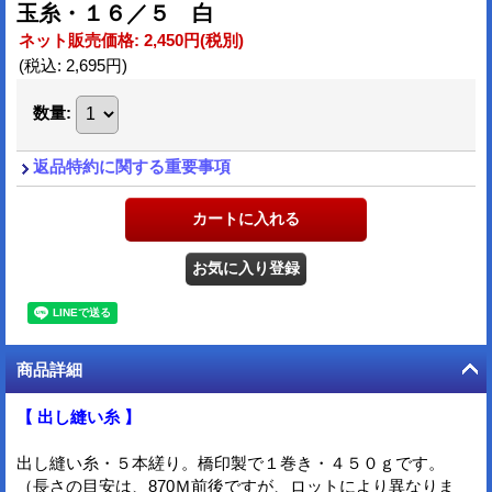
玉糸・１６／５ 白
ネット販売価格
:
2,450円
(税別)
(税込
:
2,695円
)
数量
:
返品特約に関する重要事項
商品詳細
【 出し縫い糸 】
出し縫い糸・５本縒り。橋印製で１巻き・４５０ｇです。
（長さの目安は、870Ｍ前後ですが、ロットにより異なりま