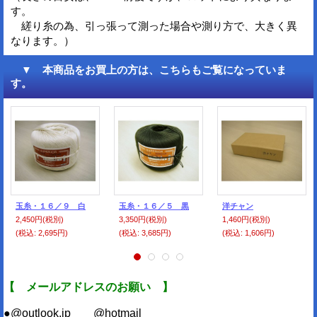
す。
縒り糸の為、引っ張って測った場合や測り方で、大きく異
なります。）
▼ 本商品をお買上の方は、こちらもご覧になっていま
す。
玉糸・１６／９ 白
玉糸・１６／５ 黒
洋チャン
2,450円
(税別)
3,350円
(税別)
1,460円
(税別)
(税込
:
2,695円)
(税込
:
3,685円)
(税込
:
1,606円)
【 メールアドレスのお願い 】
●@outlook.jp @hotmail