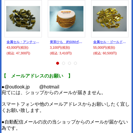
金属セル・アンチック色 2,000個分（1000個入×2袋）
黄茶ひも 約50Mボビン巻
金属セル・ゴールド色 2,000個分（1000個入×2袋）
43,000円
(税別)
3,100円
(税別)
55,000円
(税別)
(税込
:
47,300円)
(税込
:
3,410円)
(税込
:
60,500円)
【 メールアドレスのお願い 】
●@outlook.jp @hotmail
宛てには、ショップからのメールが届きません。
スマートフォンや他のメールアドレスからお願いしたく宜し
くお願い致します。
●自動配信メールの次の当ショップからのメールが届かない
為です。