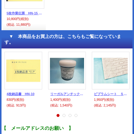
5枚作業伝票 HN-15 （10冊セット）
10,800円
(税別)
(税込
:
11,880円)
▼ 本商品をお買上の方は、こちらもご覧になっていま
す。
4枚納品書 HN-10
リーガルアンチッククリーム 黒 150ｇ
ビブラムシート Ｓ-1924 白
830円
(税別)
1,400円
(税別)
1,950円
(税別)
(税込
:
913円)
(税込
:
1,540円)
(税込
:
2,145円)
【 メールアドレスのお願い 】