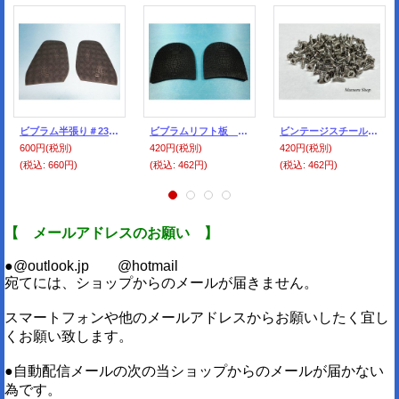
ビブラム半張り＃2340（メロン柄）黒 サイズ 010（小）
ビブラムリフト板 ＃5340 黒 サイズ 020（メロン柄）小
ビンテージスチール用ネジ 12ｇ（約100本入り）
600円
(税別)
420円
(税別)
420円
(税別)
(税込
:
660円)
(税込
:
462円)
(税込
:
462円)
【 メールアドレスのお願い 】
●@outlook.jp @hotmail
宛てには、ショップからのメールが届きません。
スマートフォンや他のメールアドレスからお願いしたく宜し
くお願い致します。
●自動配信メールの次の当ショップからのメールが届かない
為です。