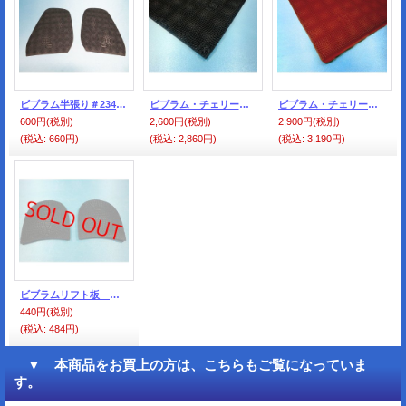
ビブラム半張り＃2340（メロン柄）黒 サイズ 010（小）
ビブラム・チェリーシート・黒
ビブラム・チェリーシート・レンガ色
600円
(税別)
2,600円
(税別)
2,900円
(税別)
(税込
:
660円)
(税込
:
2,860円)
(税込
:
3,190円)
ビブラムリフト板 ＃5340 黒 サイズ 040（メロン柄）大
440円
(税別)
(税込
:
484円)
▼ 本商品をお買上の方は、こちらもご覧になっていま
す。