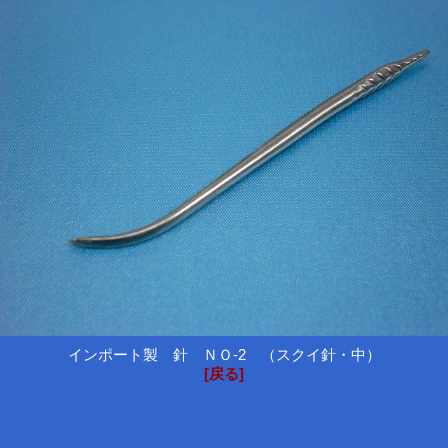
インポート製 針 ＮＯ-2 （スクイ針・中）
[戻る]