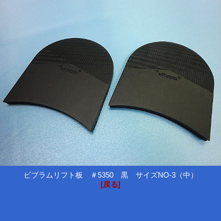
ビブラムリフト板 ＃5350 黒 サイズNO-3（中）
[戻る]